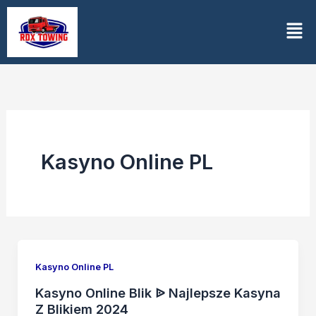
Skip
Men
to
content
Kasyno Online PL
Kasyno Online PL
Kasyno Online Blik ᐉ Najlepsze Kasyna
Z Blikiem 2024