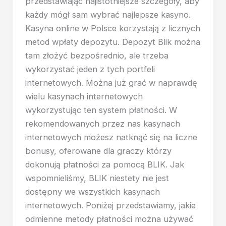
przedstawiając najistotniejsze szczegóły, aby
każdy mógł sam wybrać najlepsze kasyno.
Kasyna online w Polsce korzystają z licznych
metod wpłaty depozytu. Depozyt Blik można
tam złożyć bezpośrednio, ale trzeba
wykorzystać jeden z tych portfeli
internetowych. Można już grać w naprawdę
wielu kasynach internetowych
wykorzystując ten system płatności. W
rekomendowanych przez nas kasynach
internetowych możesz natknąć się na liczne
bonusy, oferowane dla graczy którzy
dokonują płatności za pomocą BLIK. Jak
wspomnieliśmy, BLIK niestety nie jest
dostępny we wszystkich kasynach
internetowych. Poniżej przedstawiamy, jakie
odmienne metody płatności można używać