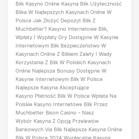
Blik Kasyno Online Kasyna Blik Użyteczność
Blika W Najlepszych Kasynach Online W
Polsce Jak Złożyć Depozyt Blik Z
Muchbetter? Kasyno Internetowe Blik,
Wpłaty I Wypłaty Gry Dostępne W Kasynie
Internetowym Blik Bezpieczeństwo W
Kasynach Online Z Blikiem Zalety I Wady
Korzystania Z Blik W Polskich Kasynach
Online Najlepsze Bonusy Dostępne W
Kasynie Internetowym Blik W Polsce
Najlepsze Kasyna Akceptujące
Kasyno Płatność Blik W Polsce Wpłata Na
Polskie Kasyno Internetowe Blik Przez
Muchbetter Bison Casino – Nasz
Wybór Kasyna Z Opcją Przelewów
Bankowych Via Blik Najlepsze Kasyna Online
Blik W Polsce 2024 Wypłacalne Kasyna