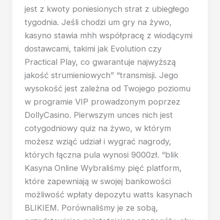
jest z kwoty poniesionych strat z ubiegłego
tygodnia. Jeśli chodzi um gry na żywo,
kasyno stawia mhh współpracę z wiodącymi
dostawcami, takimi jak Evolution czy
Practical Play, co gwarantuje najwyższą
jakość strumieniowych” “transmisji. Jego
wysokość jest zależna od Twojego poziomu
w programie VIP prowadzonym poprzez
DollyCasino. Pierwszym unces nich jest
cotygodniowy quiz na żywo, w którym
możesz wziąć udział i wygrać nagrody,
których łączna pula wynosi 9000zł. “blik
Kasyna Online Wybraliśmy pięć platform,
które zapewniają w swojej bankowości
możliwość wpłaty depozytu watts kasynach
BLIKIEM. Porównaliśmy je ze sobą,